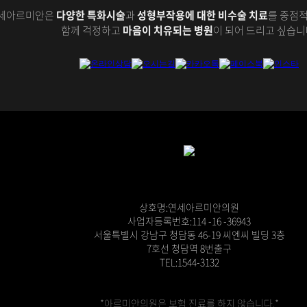
세아르미안은
다양한 특화시술
과
성형부작용에 대한 비수술 치료
를 중점적
함께 걱정하고
마음이 치유되는 병원
이 되어 드리고 싶습니
상호명:연세아르미안의원
사업자등록번호:114 -16 -36943
서울특별시 강남구 청담동 46-19 씨엔씨 빌딩 3층
7호선 청담역 8번출구
TEL:1544-3132
*아르미안의원은 보험 진료를 하지 않습니다.*