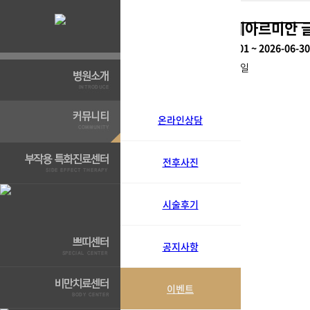
진행완료 | 연세아르미안 
페이지 정보
진행기간 :
2026-01-01 ~ 2026-06-30
작성자
아르미안
작성일
이전글
다음글
목록
본문
온라인상담
이전글
다음글
목록
전후사진
시술후기
공지사항
이벤트